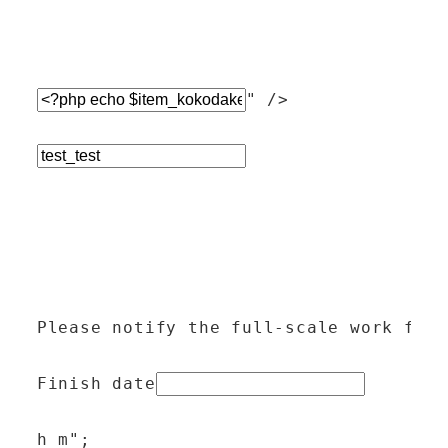
" />
Please notify the full-scale work fini
Finish date
h_m";