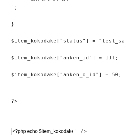
";
}
$item_kokodake["status"] = "test_sagyo
$item_kokodake["anken_id"] = 111;
$item_kokodake["anken_o_id"] = 50;
?>
" />