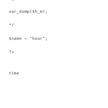
var_dump($h_m);
*/
$name = "hour";
?>
time