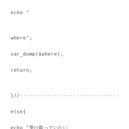
echo "
where";
var_dump($where);
return;
}//-----------------------------------
else{
echo "受け取っていない