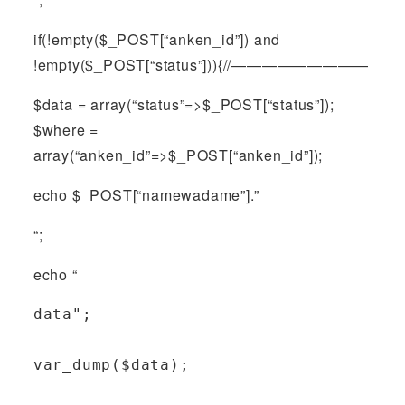
if(!empty($_POST[“anken_id”]) and
!empty($_POST[“status”])){//—————————
$data = array(“status”=>$_POST[“status”]);
$where =
array(“anken_id”=>$_POST[“anken_id”]);
echo $_POST[“namewadame”].”
“;
echo “
data";
var_dump($data);